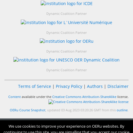
Dynamic Coalition Partner
Dynamic Coalition Partner
Dynamic Coalition Partner
Dynamic Coalition Partner
Terms of Service
|
Privacy Policy
|
Authors
|
Disclaimer
Content
available under the
Creative Commons Attribution-ShareAlike
license.
OERu Course Snapshot
, updated 03 Aug 2023 03:20:26 GMT from this
outline
.
We use cookies to improve your experience on OERu websites. By
continuing to use this site, you are signalling that you accept our cookie