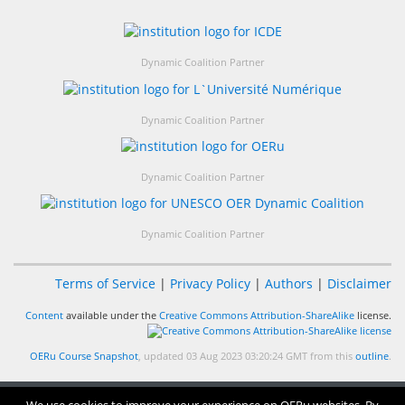
Dynamic Coalition Partner
Dynamic Coalition Partner
Dynamic Coalition Partner
Dynamic Coalition Partner
Terms of Service
|
Privacy Policy
|
Authors
|
Disclaimer
Content
available under the
Creative Commons Attribution-ShareAlike
license.
OERu Course Snapshot
, updated 03 Aug 2023 03:20:24 GMT from this
outline
.