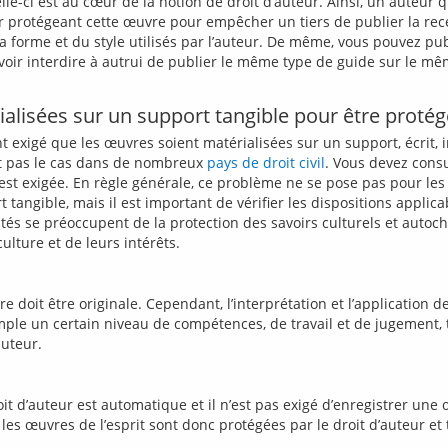
lle-ci est au cœur de la notion de droit d’auteur. Ainsi, un auteur q
r protégeant cette œuvre pour empêcher un tiers de publier la rece
la forme et du style utilisés par l’auteur. De même, vous pouvez p
r interdire à autrui de publier le même type de guide sur le même 
ialisées sur un support tangible pour être protég
nt exigé que les œuvres soient matérialisées sur un support, écrit,
est pas le cas dans de nombreux 
pays de droit civil
. Vous devez consul
e est exigée. En règle générale, ce problème ne se pose pas pour les 
t tangible, mais il est important de vérifier les dispositions appl
se préoccupent de la protection des savoirs culturels et autochtone
 doit être originale. Cependant, l’interprétation et l’application de 
le un certain niveau de compétences, de travail et de jugement, ta
roit d’auteur est automatique et il n’est pas exigé d’enregistrer un
les œuvres de l’esprit sont donc protégées par le droit d’auteur et 