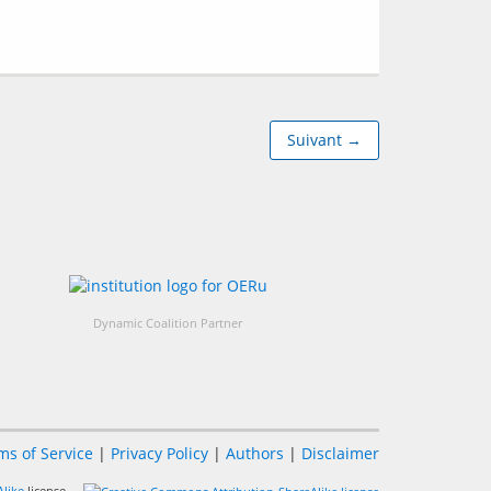
Suivant →
Dynamic Coalition Partner
ms of Service
|
Privacy Policy
|
Authors
|
Disclaimer
like
license.