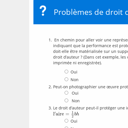
Problèmes de droit 
 En chemin pour aller voir une représentation de Shakespeare, vous voyez un grand panneau 
indiquant que la performance est proté
doit-elle être matérialisée sur un sup
droit d’auteur ? (Dans cet exemple, le
imprimée ni enregistrée).
Oui
Non
Peut-on photographier une œuvre proté
Oui
Non
Le droit d’auteur peut-il protéger une
1
′
l
a
i
r
e
=
l
′
a
i
r
e
=
1
2
b
h
b
h
2
Oui