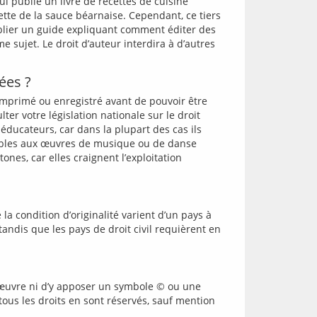
ui publie un livre de recettes de cuisine 
tte de la sauce béarnaise. Cependant, ce tiers 
ublier un guide expliquant comment éditer des 
sujet. Le droit d’auteur interdira à d’autres 
ées ?
 imprimé ou enregistré avant de pouvoir être 
ter votre législation nationale sur le droit 
éducateurs, car dans la plupart des cas ils 
icables aux œuvres de musique ou de danse 
s, car elles craignent l’exploitation 
la condition d’originalité varient d’un pays à 
ndis que les pays de droit civil requièrent en 
e œuvre ni d’y apposer un symbole © ou une 
tous les droits en sont réservés, sauf mention 