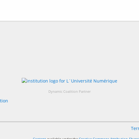
Dynamic Coalition Partner
Ter
Content
available under the
Creative Commons Attribution-ShareA