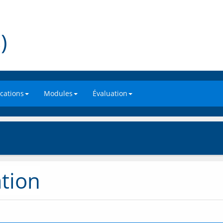
)
ations
Modules
Évaluation
tion