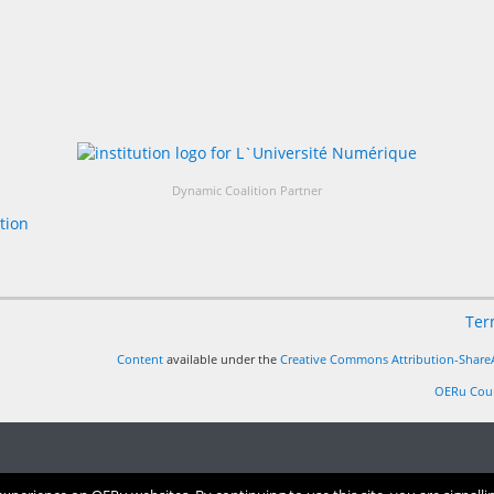
Dynamic Coalition Partner
Ter
Content
available under the
Creative Commons Attribution-ShareA
OERu Cour