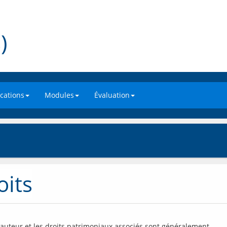
)
ations
Modules
Évaluation
oits