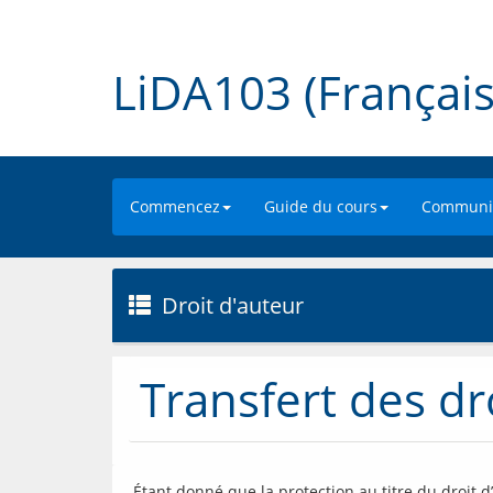
LiDA103 (Français
Commencez
Guide du cours
Communic
Droit d'auteur
Transfert des dr
 Étant donné que la protection au titre du droit d’auteur et les droits patrimoniaux associés sont généralement 