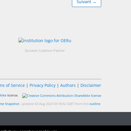
Suivant →
Dynamic Coalition Partner
ms of Service
|
Privacy Policy
|
Authors
|
Disclaimer
like
license.
se Snapshot
, updated 03 Aug 2023 03:18:42 GMT from this
outline
.