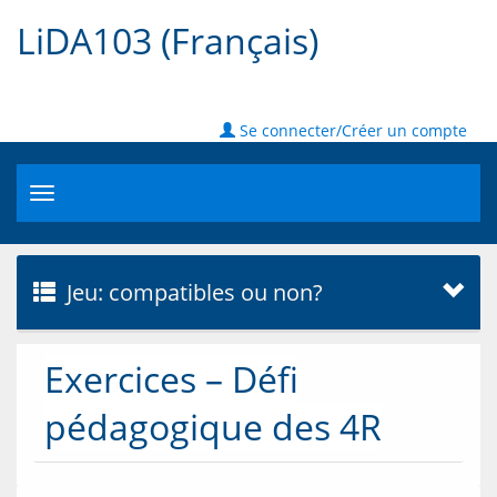
LiDA103 (Français)
Se connecter/Créer un compte
Toggle
navigation
Jeu: compatibles ou non?
Exercices – Défi
pédagogique des 4R