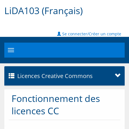
LiDA103 (Français)
Se connecter/Créer un compte
Toggle
navigation
Licences Creative Commons
Fonctionnement des
licences CC