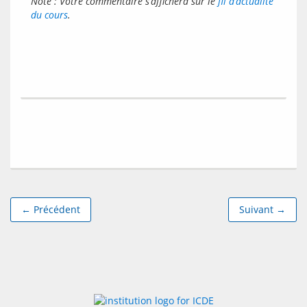
Note : Votre commentaire s’affichera sur le 
fil d’actualité 
du cours
.
← Précédent
Suivant →