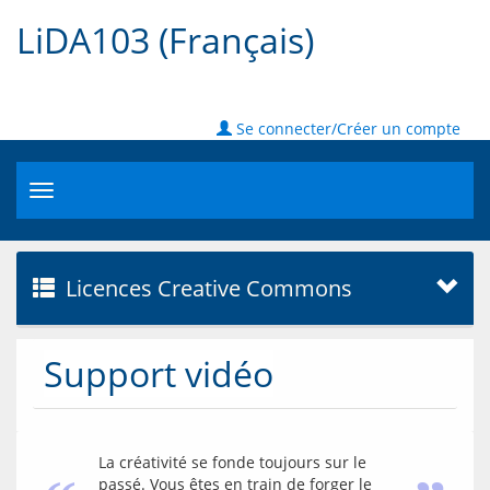
LiDA103 (Français)
Se connecter/Créer un compte
Toggle
navigation
Licences Creative Commons
Support vidéo
La créativité se fonde toujours sur le
passé. Vous êtes en train de forger le