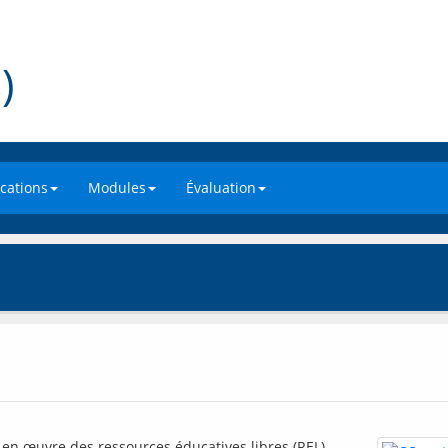
)
ations
Modules
Évaluation