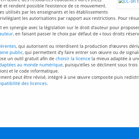
é et rendent possible l’existence de ce mouvement. 
es utilisés par les enseignants et les établissements 
vilégiant les autorisations par rapport aux restrictions. Pour résu
en synergie avec la législation sur le droit d’auteur pour propose
’auteur
, en faisant passer le choix par défaut de « tous droits réser
fférentes
, qui autorisent ou interdisent la production d’œuvres dériv
aine public
, qui permettent d’y faire entrer son œuvre ou de signal
se un outil gratuit afin de
choisir la licence
la mieux adaptée à un
et adaptées au monde numérique
, puisqu’elles se déclinent sous troi
tion) et le code informatique.
cument peut être révisé, intégré à une œuvre composite puis redist
patibilité des licences
.