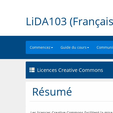
LiDA103 (Français
Commencez
Guide du cours
Communic
Licences Creative Commons
Résumé
 Les licences Creative Commons facilitent la mise en œuvre des ressources éducatives libres (REL). 